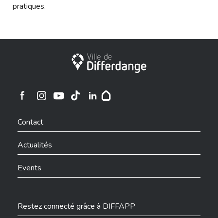
pratiques.
Ville de Differdange
Ville de Differdange sur Instagram
Ville de Differdange sur Facebook
Ville de Differdange sur YouTube
Ville de Differdange sur TikTok
Ville de Differdange sur Linkedin
Hoplr
Contact
Actualités
Events
Restez connecté grâce à DIFFAPP