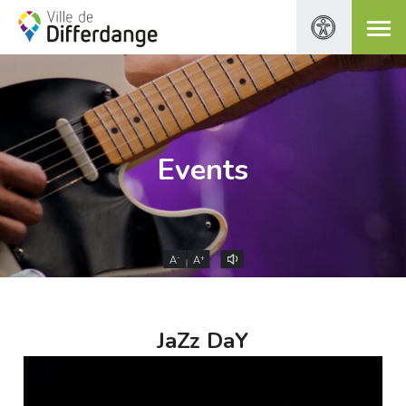
Events
-
+
A
A
JaZz DaY