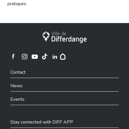
pratiques.
City of Differdange
Ville de Differdange sur Instagram
Ville de Differdange sur Facebook
Ville de Differdange sur YouTube
Ville de Differdange sur TikTok
Ville de Differdange sur Linkedin
Hoplr
Contact
News
Events
Stay connected with DIFF APP