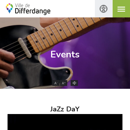
Events
-
+
A
A
JaZz DaY