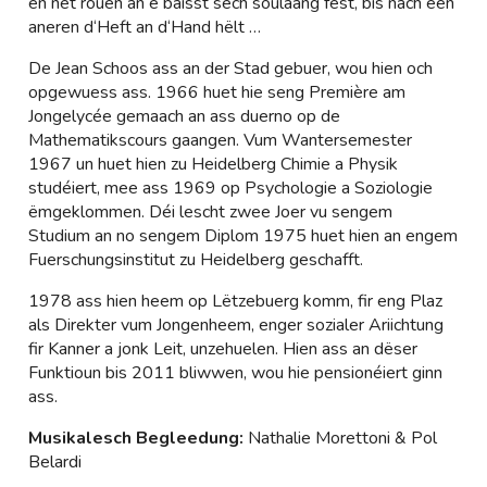
en net rouen an e bäisst sech soulaang fest, bis nach een
aneren d‘Heft an d‘Hand hëlt …
De Jean Schoos ass an der Stad gebuer, wou hien och
opgewuess ass. 1966 huet hie seng Première am
Jongelycée gemaach an ass duerno op de
Mathematikscours gaangen. Vum Wantersemester
1967 un huet hien zu Heidelberg Chimie a Physik
studéiert, mee ass 1969 op Psychologie a Soziologie
ëmgeklommen. Déi lescht zwee Joer vu sengem
Studium an no sengem Diplom 1975 huet hien an engem
Fuerschungsinstitut zu Heidelberg geschafft.
1978 ass hien heem op Lëtzebuerg komm, fir eng Plaz
als Direkter vum Jongenheem, enger sozialer Ariichtung
fir Kanner a jonk Leit, unzehuelen. Hien ass an dëser
Funktioun bis 2011 bliwwen, wou hie pensionéiert ginn
ass.
Musikalesch Begleedung:
Nathalie Morettoni & Pol
Belardi