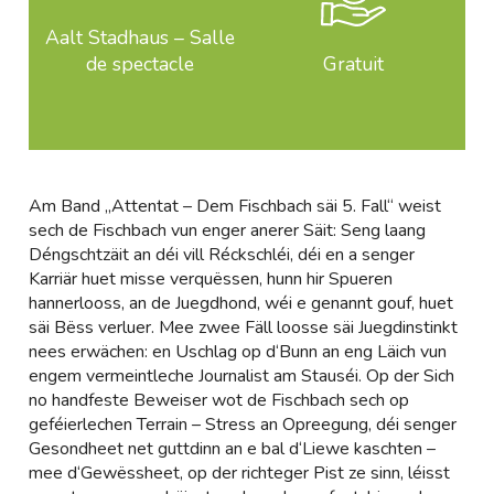
Aalt Stadhaus – Salle
de spectacle
Gratuit
Am Band „Attentat – Dem Fischbach säi 5. Fall“ weist
sech de Fischbach vun enger anerer Säit: Seng laang
Déngschtzäit an déi vill Réckschléi, déi en a senger
Karriär huet misse verquëssen, hunn hir Spueren
hannerlooss, an de Juegdhond, wéi e genannt gouf, huet
säi Bëss verluer. Mee zwee Fäll loosse säi Juegdinstinkt
nees erwächen: en Uschlag op d‘Bunn an eng Läich vun
engem vermeintleche Journalist am Stauséi. Op der Sich
no handfeste Beweiser wot de Fischbach sech op
geféierlechen Terrain – Stress an Opreegung, déi senger
Gesondheet net guttdinn an e bal d‘Liewe kaschten –
mee d‘Gewëssheet, op der richteger Pist ze sinn, léisst