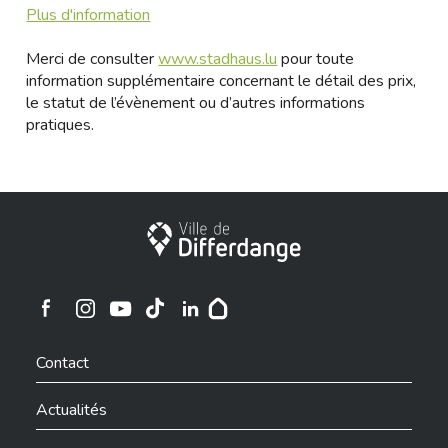
Plus d'information
Merci de consulter
www.stadhaus.lu
pour toute
information supplémentaire concernant le détail des prix,
le statut de l’évènement ou d’autres informations
pratiques.
Ville de Differdange
Ville de Differdange sur Instagram
Ville de Differdange sur Facebook
Ville de Differdange sur YouTube
Ville de Differdange sur TikTok
Ville de Differdange sur Linkedin
Hoplr
Contact
Actualités