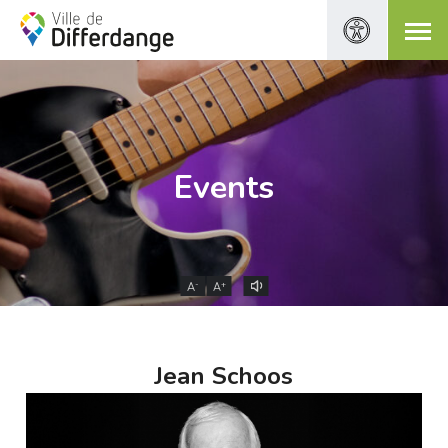
Events
-
+
A
A
Jean Schoos