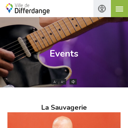
Events
-
+
A
A
La Sauvagerie