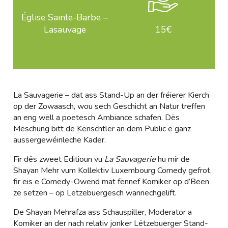
Église Sainte-Barbe –
Lasauvage
15€
La Sauvagerie – dat ass Stand-Up an der fréierer Kierch
op der Zowaasch, wou sech Geschicht an Natur treffen
an eng wëll a poetesch Ambiance schafen. Dës
Mëschung bitt de Kënschtler an dem Public e ganz
aussergewéinleche Kader.
Fir dës zweet Editioun vu
La Sauvagerie
hu mir de
Shayan Mehr vum Kollektiv Luxembourg Comedy gefrot,
fir eis e Comedy-Owend mat fënnef Komiker op d’Been
ze setzen – op Lëtzebuergesch wannechgelift.
De Shayan Mehrafza ass Schauspiller, Moderator a
Komiker an der nach relativ jonker Lëtzebuerger Stand-