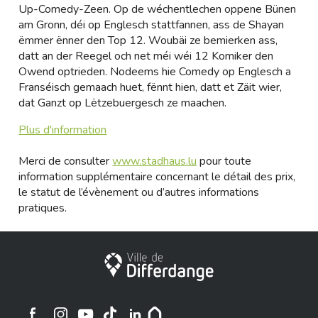
Up-Comedy-Zeen. Op de wéchentlechen oppene Bünen
am Gronn, déi op Englesch stattfannen, ass de Shayan
ëmmer ënner den Top 12. Woubäi ze bemierken ass,
datt an der Reegel och net méi wéi 12 Komiker den
Owend optrieden. Nodeems hie Comedy op Englesch a
Franséisch gemaach huet, fënnt hien, datt et Zäit wier,
dat Ganzt op Lëtzebuergesch ze maachen.
Plus d'information
Merci de consulter
www.stadhaus.lu
pour toute
information supplémentaire concernant le détail des prix,
le statut de l’évènement ou d’autres informations
pratiques.
Ville de Differdange