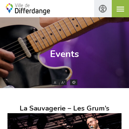
Events
-
+
A
A
La Sauvagerie – Les Grum’s