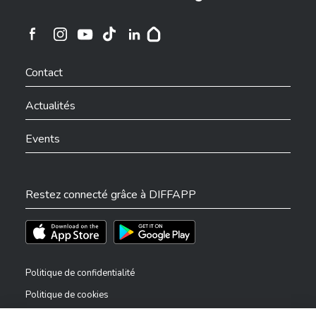
Ville de Differdange sur Instagram
Ville de Differdange sur Facebook
Ville de Differdange sur YouTube
Ville de Differdange sur TikTok
Ville de Differdange sur Linkedin
Hoplr
Contact
Actualités
Events
Restez connecté grâce à DIFFAPP
Téléchargez l'app sur l'App Store
Téléchargez l'app sur Play Store
Politique de confidentialité
Politique de cookies