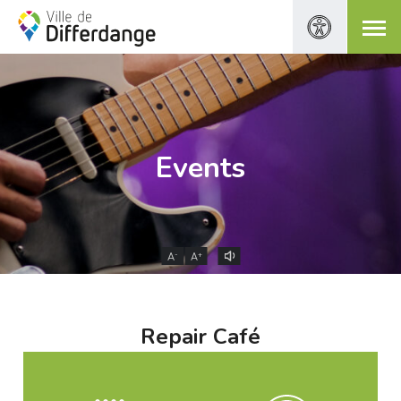
Events
-
+
A
A
Repair Café