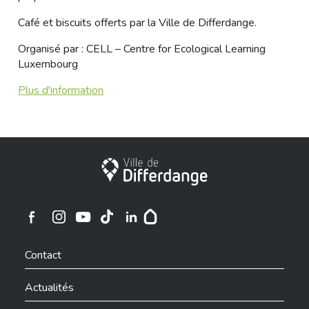
Café et biscuits offerts par la Ville de Differdange.
Organisé par :
CELL – Centre for Ecological Learning
Luxembourg
Plus d'information
Ville de Differdange
Ville de Differdange sur Instagram
Ville de Differdange sur Facebook
Ville de Differdange sur YouTube
Ville de Differdange sur TikTok
Ville de Differdange sur Linkedin
Hoplr
Contact
Actualités