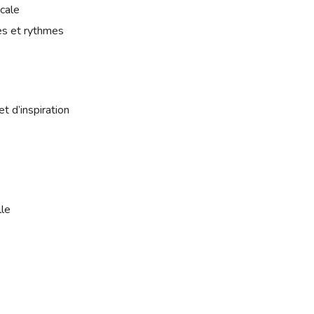
cale
ies et rythmes
t d’inspiration
lle