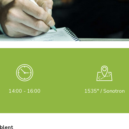
14:00 - 16:00
1535° / Sonotron
blent