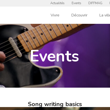
Actualités
Events
DIFFMAG
Vivre
Découvrir
La vill
Events
Song writing basics