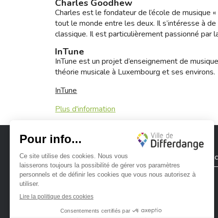
Charles Goodhew
Charles est le fondateur de l’école de musique « 
tout le monde entre les deux. Il s’intéresse à de
classique. Il est particulièrement passionné par l
InTune
InTune est un projet d’enseignement de musique l
théorie musicale à Luxembourg et ses environs.
InTune
Plus d'information
Ville de Differdange
Contac
Ville de Differdange sur Instagram
Ville de Differdange sur Facebook
Ville de Differdange sur YouTube
Ville de Differdange sur TikTok
Ville de Differdange sur Linke
Hoplr