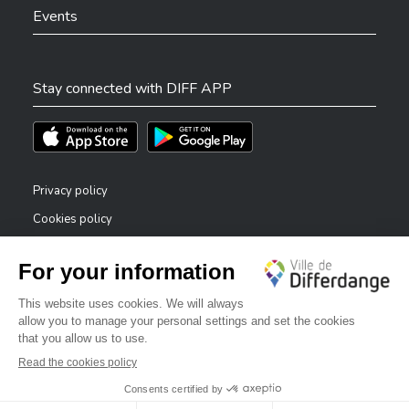
Events
Stay connected with DIFF APP
Téléchargez l'app sur l'App Store
Téléchargez l'app sur Play Store
Privacy policy
Cookies policy
Legal notice
Accessibility statement
✕
Reporting system — whistleblowers
Bonjour, comment puis-je vous aider ?
©2026 All rights reserved . City of Differdange
Digitalised by