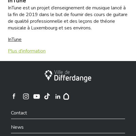
InTune
InTune est un projet d’enseignement de musique lancé à
la fin de 2019 dans le but de fournir des cours de guitare
de qualité professionnelle et des leçons de théorie
musicale à Luxembourg et ses environs.
InTune
Plus d'information
City of Differdange
Ville de Differdange sur Instagram
Ville de Differdange sur Facebook
Ville de Differdange sur YouTube
Ville de Differdange sur TikTok
Ville de Differdange sur Linkedin
Hoplr
Contact
News