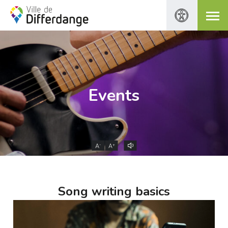
Events
-
+
A
A
Song writing basics