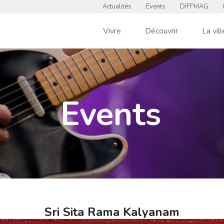
Actualités
Events
DIFFMAG
Vivre
Découvrir
La vill
Events
Sri Sita Rama Kalyanam