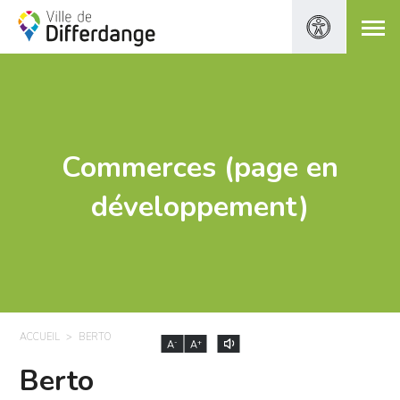
Commerces (page en
développement)
ACCUEIL
BERTO
-
+
A
A
Berto