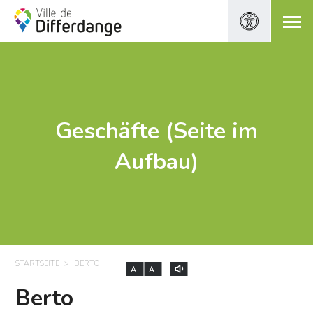
Geschäfte (Seite im
Aufbau)
STARTSEITE
BERTO
-
+
A
A
Berto