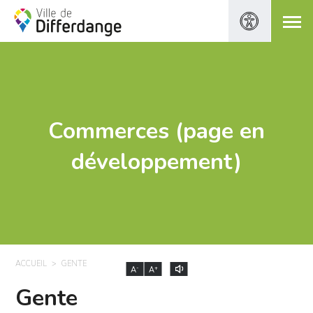
Commerces (page en
développement)
ACCUEIL
GENTE
-
+
A
A
Gente