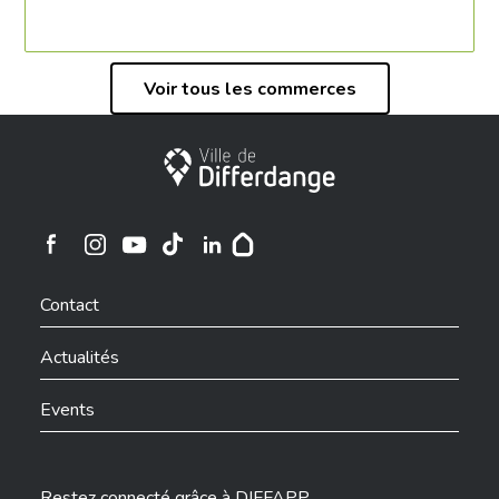
Voir tous les commerces
Ville de Differdange
Ville de Differdange sur Instagram
Ville de Differdange sur Facebook
Ville de Differdange sur YouTube
Ville de Differdange sur TikTok
Ville de Differdange sur Linkedin
Hoplr
Contact
Actualités
Events
Restez connecté grâce à DIFFAPP