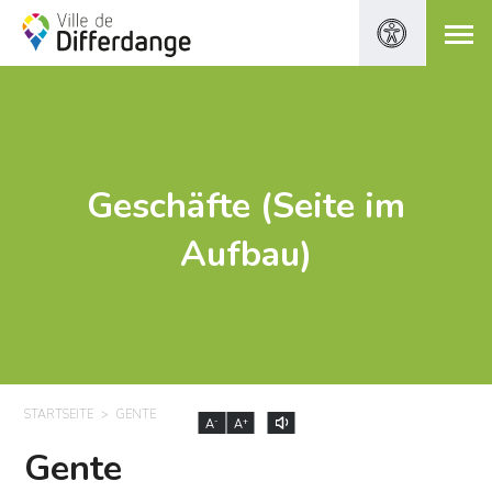
Geschäfte (Seite im
Aufbau)
STARTSEITE
GENTE
-
+
A
A
Gente