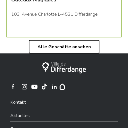
103, Avenue Charlotte L-4531 Differdange
Alle Geschäfte ansehen
Stadt Differdingen
Ville de Differdange sur Instagram
Ville de Differdange sur Facebook
Ville de Differdange sur YouTube
Ville de Differdange sur TikTok
Ville de Differdange sur Linkedin
Hoplr
Kontakt
Aktuelles