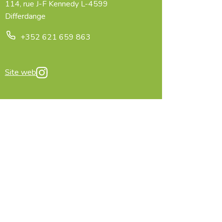
114, rue J-F Kennedy L-4599
Differdange
+352 621 659 863
Site web