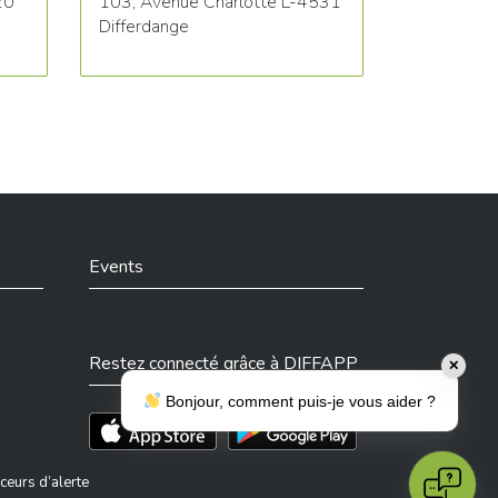
20
103, Avenue Charlotte L-4531
Differdange
Events
Restez connecté grâce à DIFFAPP
✕
Bonjour, comment puis-je vous aider ?
Téléchargez l'app sur l'App Store
Téléchargez l'app sur Play Store
ceurs d’alerte