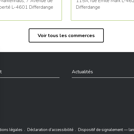
Markenhaus, 7 Avenue de
115A, rue Emile Mark L-46
iberté L-4601 Differdange
Differdange
Voir tous les commerces
t
Actualités
din
ions légales
Déclaration d’accessibilité
Dispositif de signalement — lan