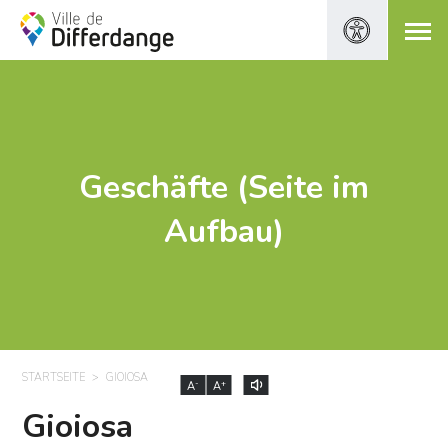
Geschäfte (Seite im
Aufbau)
STARTSEITE
GIOIOSA
-
+
A
A
Gioiosa