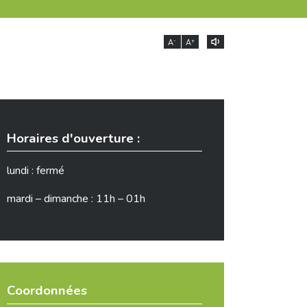
-
+
A
A
Horaires d'ouverture :
lundi : fermé
mardi – dimanche : 11h – 01h
Coordonnées