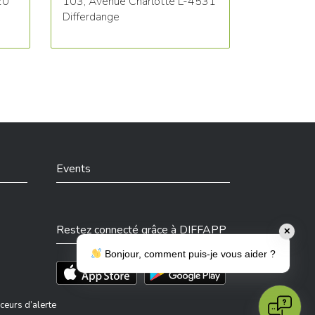
20
103, Avenue Charlotte L-4531
Differdange
Events
Restez connecté grâce à DIFFAPP
✕
Bonjour, comment puis-je vous aider ?
Téléchargez l'app sur l'App Store
Téléchargez l'app sur Play Store
ceurs d’alerte