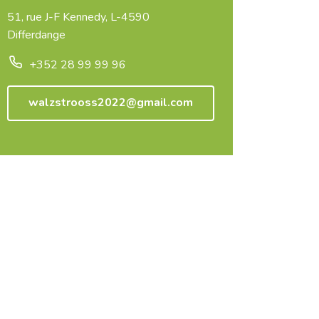
51, rue J-F Kennedy, L-4590
Differdange
+352 28 99 99 96
walzstrooss2022@gmail.com