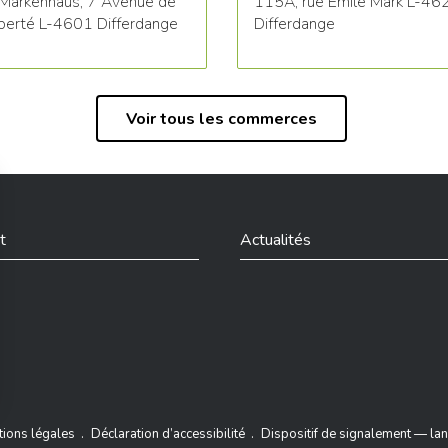
Markenhaus, 7 Avenue de
115A, rue Emile Mark L-46
iberté L-4601 Differdange
Differdange
Voir tous les commerces
t
Actualités
din
ions légales
Déclaration d’accessibilité
Dispositif de signalement — lan