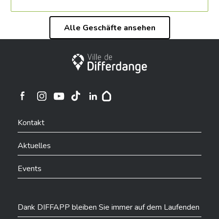
Alle Geschäfte ansehen
Stadt Differdingen
Ville de Differdange sur Instagram
Ville de Differdange sur Facebook
Ville de Differdange sur YouTube
Ville de Differdange sur TikTok
Ville de Differdange sur Linkedin
Hoplr
Kontakt
Aktuelles
Events
Dank DIFFAPP bleiben Sie immer auf dem Laufenden