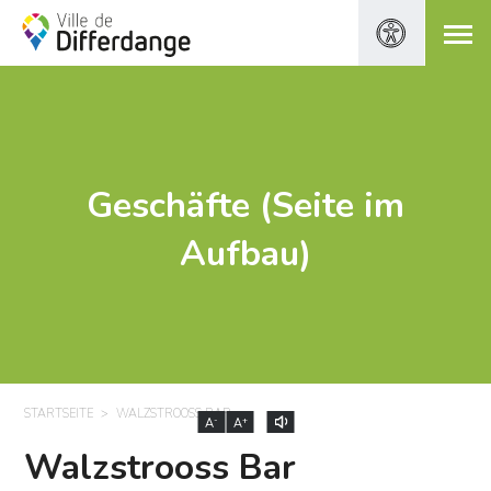
Geschäfte (Seite im
Aufbau)
STARTSEITE
WALZSTROOSS BAR
-
+
A
A
Walzstrooss Bar