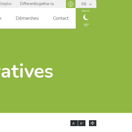
Emploi
Differenttogether.lu
FR
Panneau d'accessibilité
Maint.
e
Démarches
Contact
16
CIEL
DÉGAGÉ
atives
-
+
A
A