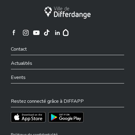
Ville de Differdange
Ville de Differdange sur Instagram
Ville de Differdange sur Facebook
Ville de Differdange sur YouTube
Ville de Differdange sur TikTok
Ville de Differdange sur Linkedin
Hoplr
Contact
Actualités
Events
Restez connecté grâce à DIFFAPP
Téléchargez l'app sur l'App Store
Téléchargez l'app sur Play Store
Politique de confidentialité