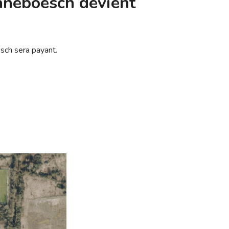
Haneboesch devient
esch sera payant.