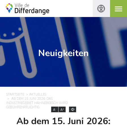
Neuigkeiten
STARTSEITE
AKTUELLES
AB DEM 15. JUNI 2026: DAS
INDUSTRIEGEBIET HAHNEBOESCH WIRD
GEBÜHRENPFLICHTIG
-
+
A
A
Ab dem 15. Juni 2026: