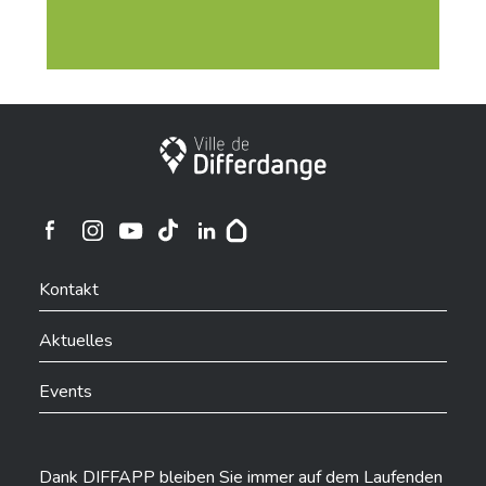
Stadt Differdingen
Ville de Differdange sur Instagram
Ville de Differdange sur Facebook
Ville de Differdange sur YouTube
Ville de Differdange sur TikTok
Ville de Differdange sur Linkedin
Hoplr
Kontakt
Aktuelles
Events
Dank DIFFAPP bleiben Sie immer auf dem Laufenden