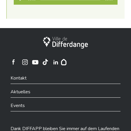
Player
Stadt Differdingen
Ville de Differdange sur Instagram
Ville de Differdange sur Facebook
Ville de Differdange sur YouTube
Ville de Differdange sur TikTok
Ville de Differdange sur Linkedin
Hoplr
Kontakt
Aktuelles
Events
Dank DIFFAPP bleiben Sie immer auf dem Laufenden