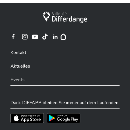
Stadt Differdingen
Ville de Differdange sur Instagram
Ville de Differdange sur Facebook
Ville de Differdange sur YouTube
Ville de Differdange sur TikTok
Ville de Differdange sur Linkedin
Hoplr
Kontakt
Aktuelles
Events
Dank DIFFAPP bleiben Sie immer auf dem Laufenden
Téléchargez l'app sur l'App Store
Téléchargez l'app sur Play Store