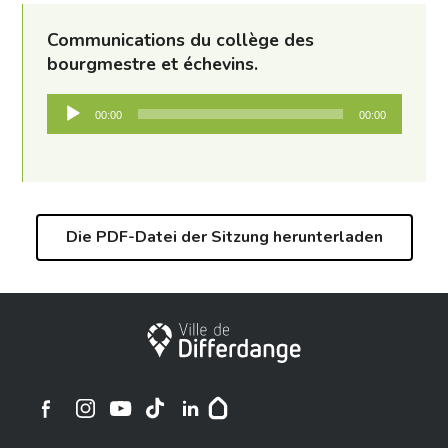
Communications du collège des
bourgmestre et échevins.
Audio-
00:00
00:00
Player
Die PDF-Datei der Sitzung herunterladen
Stadt Differdingen
Ville de Differdange sur Instagram
Ville de Differdange sur Facebook
Ville de Differdange sur YouTube
Ville de Differdange sur TikTok
Ville de Differdange sur Linkedin
Hoplr