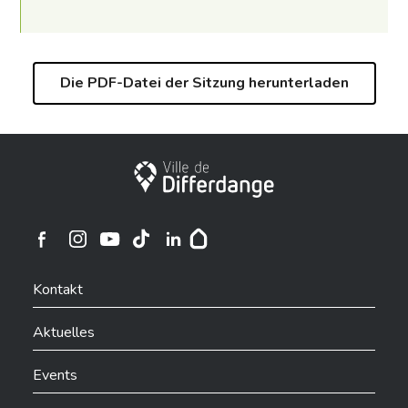
Die PDF-Datei der Sitzung herunterladen
Stadt Differdingen
Ville de Differdange sur Instagram
Ville de Differdange sur Facebook
Ville de Differdange sur YouTube
Ville de Differdange sur TikTok
Ville de Differdange sur Linkedin
Hoplr
Kontakt
Aktuelles
Events