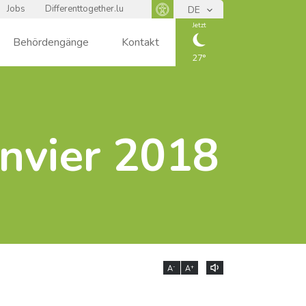
Jobs
Differenttogether.lu
DE
Panneau d'accessibilité
Jetzt
Behördengänge
Kontakt
27
CIEL
nvier 2018
DÉGAGÉ
-
+
A
A