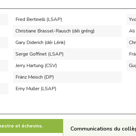
Fred Bertinelli (LSAP)
Yvo
Christiane Brassel-Rausch (déi gréng)
Ali
Gary Diderich (déi Lénk)
Chr
Serge Goffinet (LSAP)
Frä
Jerry Hartung (CSV)
Gu
Fränz Meisch (DP)
Erny Muller (LSAP)
estre et échevins.
Communications du collèg