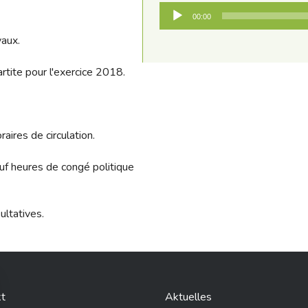
Audio-
00:00
Player
aux.
artite pour l'exercice 2018.
res de circulation.
uf heures de congé politique
ltatives.
t
Aktuelles