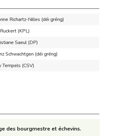
nne Richartz-Nilles (déi gréng)
 Ruckert (KPL)
istiane Saeul (DP)
nz Schwachtgen (déi gréng)
y Tempels (CSV)
e des bourgmestre et échevins.