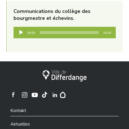
Communications du collège des
bourgmestre et échevins.
Audio-
00:00
00:00
Player
Stadt Differdingen
Ville de Differdange sur Instagram
Ville de Differdange sur Facebook
Ville de Differdange sur YouTube
Ville de Differdange sur TikTok
Ville de Differdange sur Linkedin
Hoplr
Kontakt
Aktuelles