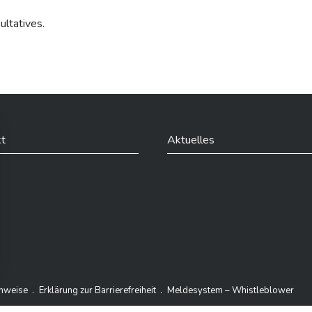
ltatives.
t
Aktuelles
din
inweise
Erklärung zur Barrierefreiheit
Meldesystem – Whistleblower