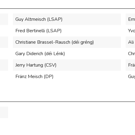
Guy Altmeisch (LSAP)
Ern
Fred Bertinelli (LSAP)
Yvo
Christiane Brassel-Rausch (déi gréng)
Ali
Gary Diderich (déi Lénk)
Chr
Jerry Hartung (CSV)
Frä
Fränz Meisch (DP)
Gu