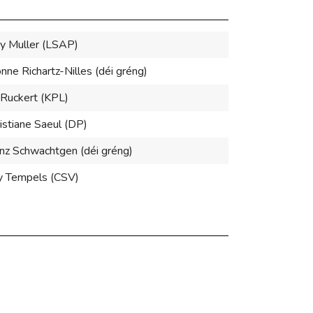
y Muller (LSAP)
nne Richartz-Nilles (déi gréng)
 Ruckert (KPL)
istiane Saeul (DP)
nz Schwachtgen (déi gréng)
y Tempels (CSV)