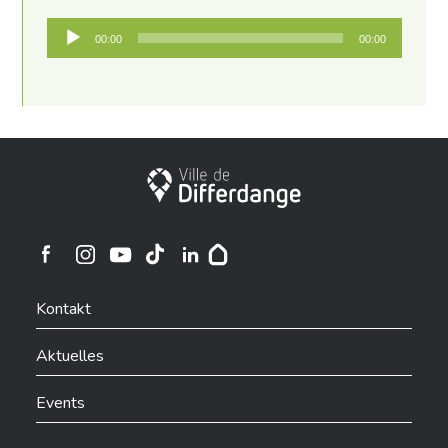
Audio-
00:00
00:00
Player
Stadt Differdingen
Ville de Differdange sur Instagram
Ville de Differdange sur Facebook
Ville de Differdange sur YouTube
Ville de Differdange sur TikTok
Ville de Differdange sur Linkedin
Hoplr
Kontakt
Aktuelles
Events