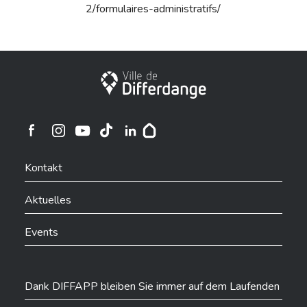
2/formulaires-administratifs/
Stadt Differdingen
Ville de Differdange sur Instagram
Ville de Differdange sur Facebook
Ville de Differdange sur YouTube
Ville de Differdange sur TikTok
Ville de Differdange sur Linkedin
Hoplr
Kontakt
Aktuelles
Events
Dank DIFFAPP bleiben Sie immer auf dem Laufenden