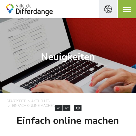
Neuigkeiten
STARTSEITE
AKTUELLES
EINFACH ONLINE MACHEN
-
+
A
A
Einfach online machen