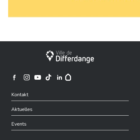
Stadt Differdingen
Ville de Differdange sur Instagram
Ville de Differdange sur Facebook
Ville de Differdange sur YouTube
Ville de Differdange sur TikTok
Ville de Differdange sur Linkedin
Hoplr
Kontakt
Aktuelles
Events