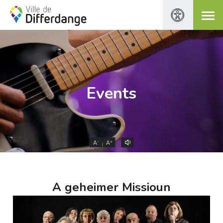
Events
-
+
A
A
A geheimer Missioun