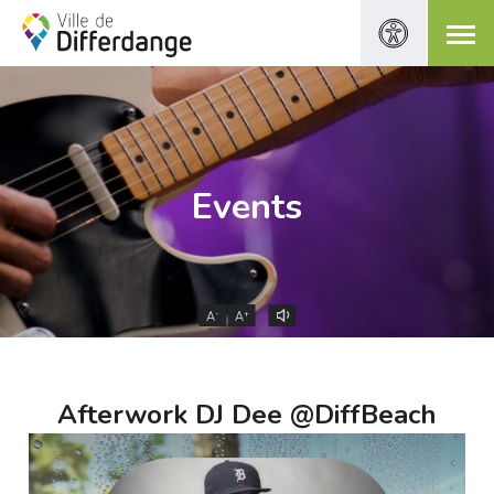
Events
-
+
A
A
Afterwork DJ Dee @DiffBeach