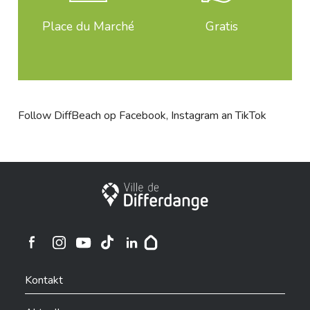
Place du Marché
Gratis
Follow DiffBeach op
Facebook
,
Instagram
an
TikTok
Stadt Differdingen
Ville de Differdange sur Instagram
Ville de Differdange sur Facebook
Ville de Differdange sur YouTube
Ville de Differdange sur TikTok
Ville de Differdange sur Linkedin
Hoplr
Kontakt