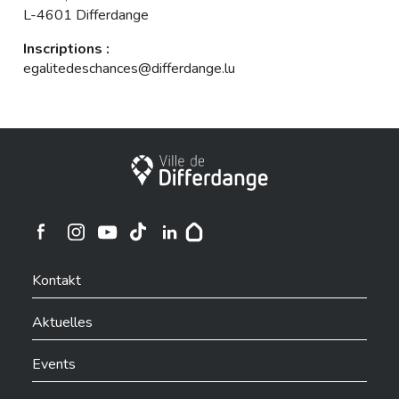
L-4601 Differdange
Inscriptions :
egalitedeschances@differdange.lu
Stadt Differdingen
Ville de Differdange sur Instagram
Ville de Differdange sur Facebook
Ville de Differdange sur YouTube
Ville de Differdange sur TikTok
Ville de Differdange sur Linkedin
Hoplr
Kontakt
Aktuelles
Events