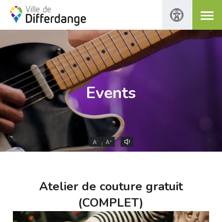
Events
-
+
A
A
Atelier de couture gratuit
(COMPLET)