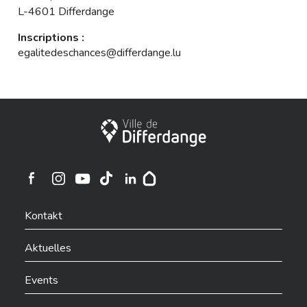
L-4601 Differdange
Inscriptions :
egalitedeschances@differdange.lu
Stadt Differdingen
Ville de Differdange sur Instagram
Ville de Differdange sur Facebook
Ville de Differdange sur YouTube
Ville de Differdange sur TikTok
Ville de Differdange sur Linkedin
Hoplr
Kontakt
Aktuelles
Events