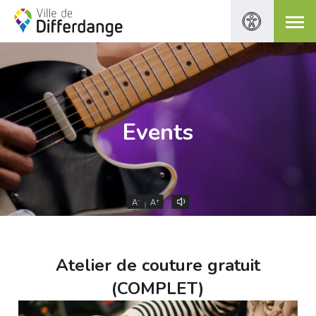
Events
-
+
A
A
Atelier de couture gratuit
(COMPLET)