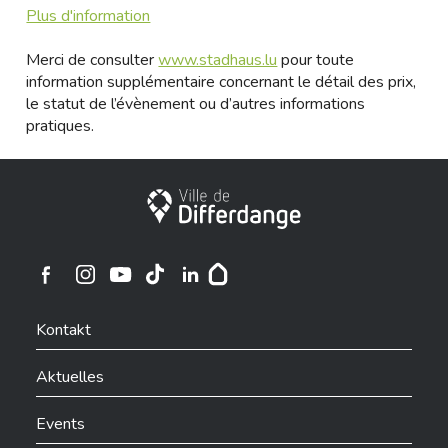
Plus d'information
Merci de consulter
www.stadhaus.lu
pour toute
information supplémentaire concernant le détail des prix,
le statut de l’évènement ou d’autres informations
pratiques.
Stadt Differdingen
Ville de Differdange sur Instagram
Ville de Differdange sur Facebook
Ville de Differdange sur YouTube
Ville de Differdange sur TikTok
Ville de Differdange sur Linkedin
Hoplr
Kontakt
Aktuelles
Events