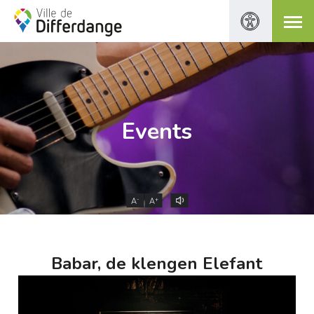
Events
-
+
A
A
Babar, de klengen Elefant