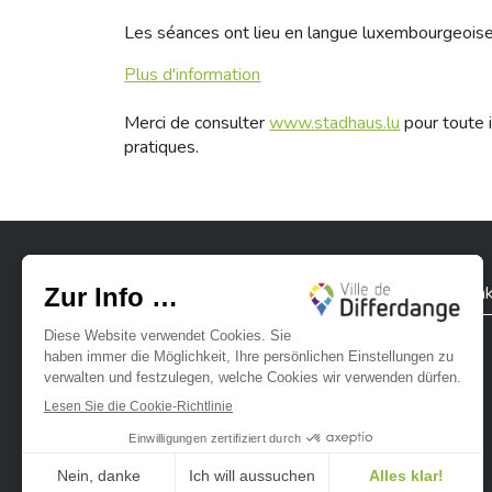
Les séances ont lieu en langue luxembourgeoise
Plus d'information
Merci de consulter
www.stadhaus.lu
pour toute i
pratiques.
Stadt Differdingen
Kontak
Ville de Differdange sur Instagram
Ville de Differdange sur Facebook
Ville de Differdange sur YouTube
Ville de Differdange sur TikTok
Ville de Differdange sur Linke
Hoplr