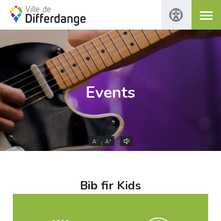
Events
-
+
A
A
Bib fir Kids