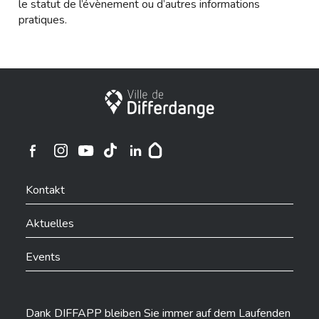
le statut de l’évènement ou d’autres informations
pratiques.
Stadt Differdingen
Ville de Differdange sur Instagram
Ville de Differdange sur Facebook
Ville de Differdange sur YouTube
Ville de Differdange sur TikTok
Ville de Differdange sur Linkedin
Hoplr
Kontakt
Aktuelles
Events
Dank DIFFAPP bleiben Sie immer auf dem Laufenden