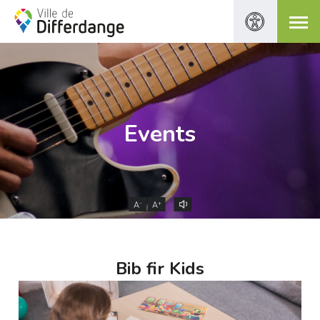
Events
-
+
A
A
Bib fir Kids