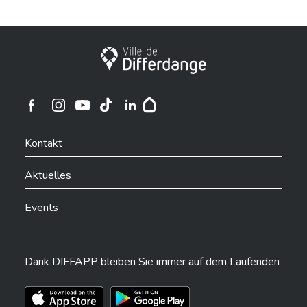
Stadt Differdingen
Ville de Differdange sur Instagram
Ville de Differdange sur Facebook
Ville de Differdange sur YouTube
Ville de Differdange sur TikTok
Ville de Differdange sur Linkedin
Hoplr
Kontakt
Aktuelles
Events
Dank DIFFAPP bleiben Sie immer auf dem Laufenden
Téléchargez l'app sur l'App Store
Téléchargez l'app sur Play Store