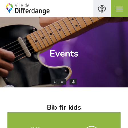
Events
-
+
A
A
Bib fir kids