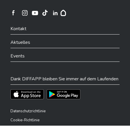
Ville de Differdange sur Instagram
Ville de Differdange sur Facebook
Ville de Differdange sur YouTube
Ville de Differdange sur TikTok
Ville de Differdange sur Linkedin
Hoplr
Kontakt
Aktuelles
Events
Dank DIFFAPP bleiben Sie immer auf dem Laufenden
Téléchargez l'app sur l'App Store
Téléchargez l'app sur Play Store
Datenschutzrichtlinie
Cookie-Richtlinie
Rechtliche Hinweise