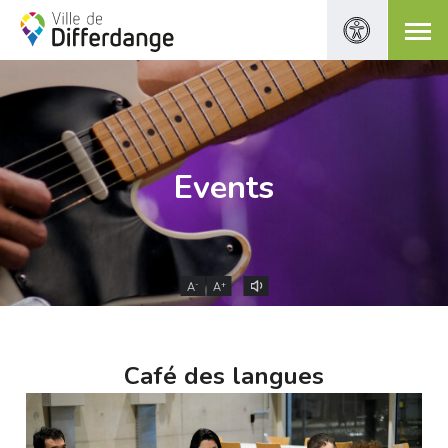
Events
-
+
A
A
Café des langues