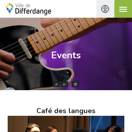
Events
-
+
A
A
Café des langues