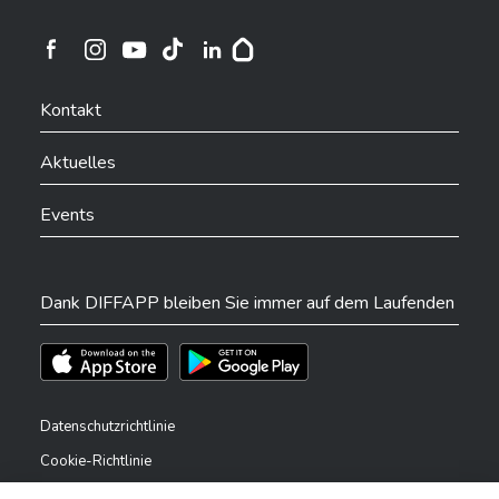
Ville de Differdange sur Instagram
Ville de Differdange sur Facebook
Ville de Differdange sur YouTube
Ville de Differdange sur TikTok
Ville de Differdange sur Linkedin
Hoplr
Kontakt
Aktuelles
Events
Dank DIFFAPP bleiben Sie immer auf dem Laufenden
Téléchargez l'app sur l'App Store
Téléchargez l'app sur Play Store
Datenschutzrichtlinie
Cookie-Richtlinie
Rechtliche Hinweise