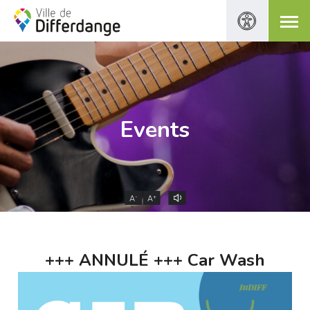
Events
-
+
A
A
+++ ANNULÉ +++ Car Wash