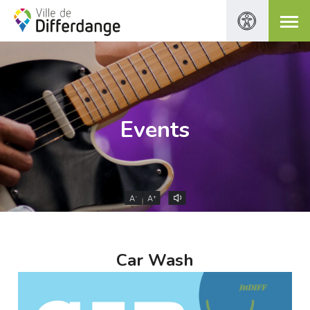
Events
-
+
A
A
Car Wash