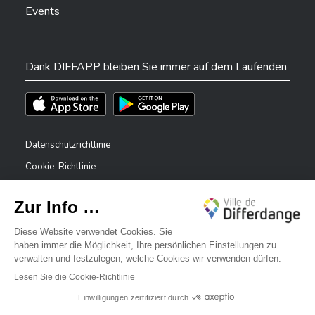
Events
Dank DIFFAPP bleiben Sie immer auf dem Laufenden
Téléchargez l'app sur l'App Store
Téléchargez l'app sur Play Store
Datenschutzrichtlinie
Cookie-Richtlinie
Rechtliche Hinweise
Erklärung zur Barrierefreiheit
✕
Meldesystem – Whistleblower
Bonjour, comment puis-je vous aider ?
©2026 Alle Rechte vorbehalten . Stadt Differdingen
Digitalised by