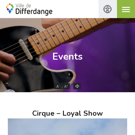
Events
-
+
A
A
Cirque – Loyal Show