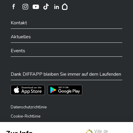
Ville de Differdange sur Instagram
Ville de Differdange sur Facebook
Ville de Differdange sur YouTube
Ville de Differdange sur TikTok
Ville de Differdange sur Linkedin
Hoplr
Kontakt
Aktuelles
Events
Dank DIFFAPP bleiben Sie immer auf dem Laufenden
Téléchargez l'app sur l'App Store
Téléchargez l'app sur Play Store
Datenschutzrichtlinie
Cookie-Richtlinie
Rechtliche Hinweise