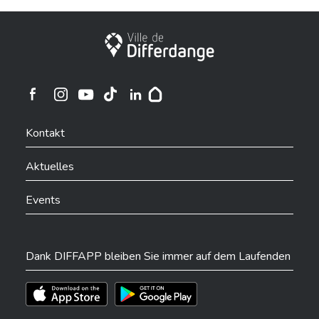
Stadt Differdingen
Ville de Differdange sur Instagram
Ville de Differdange sur Facebook
Ville de Differdange sur YouTube
Ville de Differdange sur TikTok
Ville de Differdange sur Linkedin
Hoplr
Kontakt
Aktuelles
Events
Dank DIFFAPP bleiben Sie immer auf dem Laufenden
Téléchargez l'app sur l'App Store
Téléchargez l'app sur Play Store