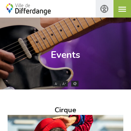
Events
-
+
A
A
Cirque