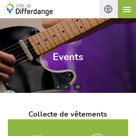
Events
-
+
A
A
Collecte de vêtements