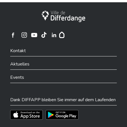
Stadt Differdingen
Ville de Differdange sur Instagram
Ville de Differdange sur Facebook
Ville de Differdange sur YouTube
Ville de Differdange sur TikTok
Ville de Differdange sur Linkedin
Hoplr
Kontakt
Aktuelles
Events
Dank DIFFAPP bleiben Sie immer auf dem Laufenden
Téléchargez l'app sur l'App Store
Téléchargez l'app sur Play Store