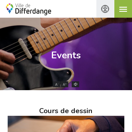
Events
-
+
A
A
Cours de dessin