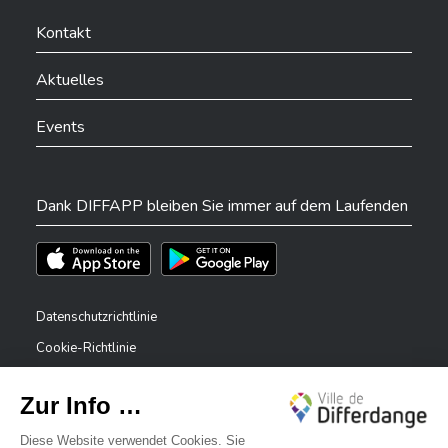
Ville de Differdange sur Facebook
Ville de Differdange sur YouTube
Ville de Differdange sur TikTok
Ville de Differdange sur Linkedin
Hoplr
Kontakt
Aktuelles
Events
Dank DIFFAPP bleiben Sie immer auf dem Laufenden
Téléchargez l'app sur l'App Store
Téléchargez l'app sur Play Store
Datenschutzrichtlinie
Cookie-Richtlinie
Rechtliche Hinweise
Erklärung zur Barrierefreiheit
✕
Meldesystem – Whistleblower