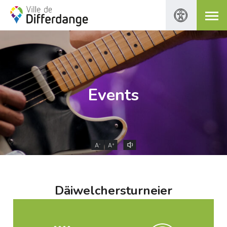
Events
-
+
A
A
Däiwelchersturneier