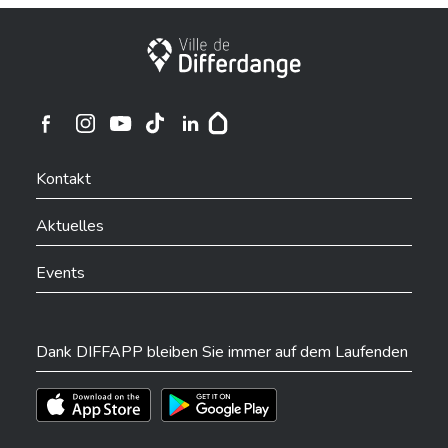
Stadt Differdingen
Ville de Differdange sur Instagram
Ville de Differdange sur Facebook
Ville de Differdange sur YouTube
Ville de Differdange sur TikTok
Ville de Differdange sur Linkedin
Hoplr
Kontakt
Aktuelles
Events
Dank DIFFAPP bleiben Sie immer auf dem Laufenden
Téléchargez l'app sur l'App Store
Téléchargez l'app sur Play Store