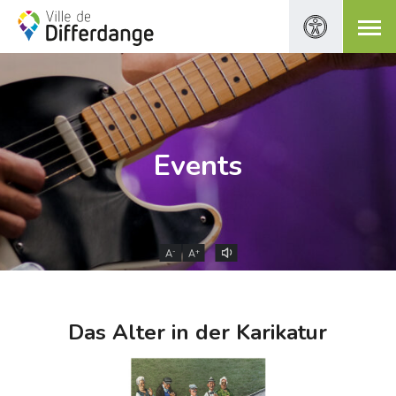
Events
-
+
A
A
Das Alter in der Karikatur