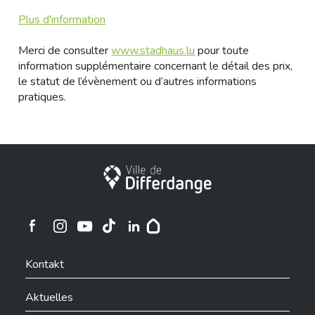
Plus d'information
Merci de consulter
www.stadhaus.lu
pour toute
information supplémentaire concernant le détail des prix,
le statut de l’évènement ou d’autres informations
pratiques.
Stadt Differdingen
Ville de Differdange sur Instagram
Ville de Differdange sur Facebook
Ville de Differdange sur YouTube
Ville de Differdange sur TikTok
Ville de Differdange sur Linkedin
Hoplr
Kontakt
Aktuelles